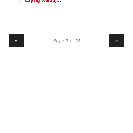
Czytaj więcej…
POPRZEDNIA STRONA
NASTĘPNA STRONA
«
»