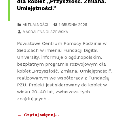
dla kobiet „Przyszłość. Zmiana.
Umiejętności.”
POSTED ON:
CATEGORIZED IN:
AKTUALNOŚCI
1 GRUDNIA 2025
WRITTEN BY:
MAGDALENA OLSZEWSKA
Powiatowe Centrum Pomocy Rodzinie w
Siedlcach w imieniu Fundacji Digital
University, informuje o ogólnopolskim,
bezpłatnym programie rozwojowym dla
kobiet „Przyszłość. Zmiana. Umiejętności.”,
realizowanym we współpracy z Fundacją
PZU. Projekt jest skierowany do kobiet w
wieku 20–40 lat, zwłaszcza tych
znajdujących…
Czytaj więcej…