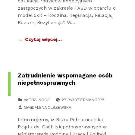
edukacja rodziców adopcyjnych i
zastępczych w zakresie FASD w oparciu o
model 5xR – Rodzina, Regulacja, Relacja,
Rozum, Rezyliencja”. W…
Czytaj więcej…
Zatrudnienie wspomagane osób
niepełnosprawnych
POSTED ON:
CATEGORIZED IN:
AKTUALNOŚCI
27 PAŹDZIERNIKA 2025
WRITTEN BY:
MAGDALENA OLSZEWSKA
Informujemy, iż Biuro Pełnomocnika
Rządu ds. Osób Niepełnosprawnych w
Ministerstwie Rodziny i Pracy i Polityki