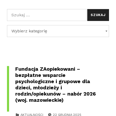
Szukaj dla:
Kategorie
KATEGORIE
Fundacja ZAopiekowani –
bezpłatne wsparcie
psychologiczne i grupowe dla
dzieci, młodzieży i
rodzin/opiekunów – nabór 2026
(woj. mazowieckie)
POSTED ON:
CATEGORIZED IN:
AKTUALNOŚCI
22 GRUDNIA 2025